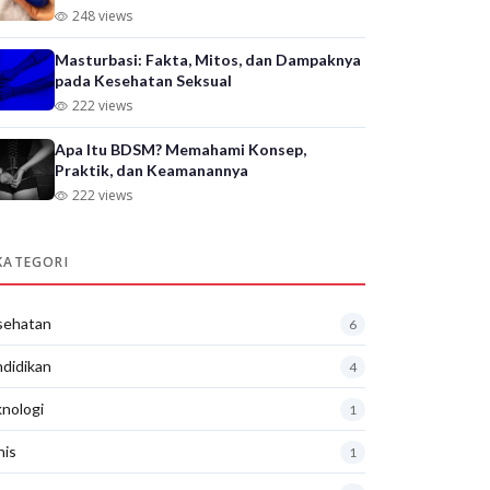
248 views
Masturbasi: Fakta, Mitos, dan Dampaknya
pada Kesehatan Seksual
222 views
Apa Itu BDSM? Memahami Konsep,
Praktik, dan Keamanannya
222 views
KATEGORI
sehatan
6
didikan
4
nologi
1
nis
1