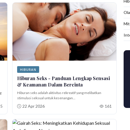
Hib
Ola
Mit
Int
HIBURAN
Hiburan Seks - Panduan Lengkap Sensasi
& Keamanan Dalam Bercinta
g
Hiburan seks adalah aktivitas rekreatif yang melibatkan
stimulasi seksual untuk kesenangan...
25
22 Apr 2026
161