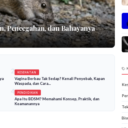
an, Pencegahan, dan Bahayanya
2
KESEHATAN
ya
Vagina Berbau Tak Sedap? Kenali Penyebab, Kapan
Waspada, dan Cara...
Ke
4
PENDIDIKAN
Pen
Apa Itu BDSM? Memahami Konsep, Praktik, dan
Keamanannya
Tek
Bis