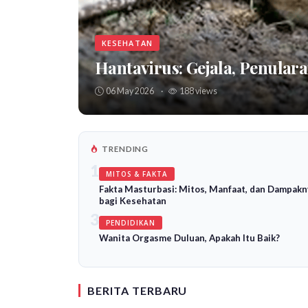
KESEHATAN
Hantavirus: Gejala, Penular
06 May 2026
·
188 views
TRENDING
1
MITOS & FAKTA
Fakta Masturbasi: Mitos, Manfaat, dan Dampakn
bagi Kesehatan
3
PENDIDIKAN
Wanita Orgasme Duluan, Apakah Itu Baik?
BERITA TERBARU