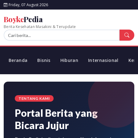
Friday, 07 August 2026
Boyke
Pedia
Berita Kesehatan Masakini & Terupdate
Beranda
Bisnis
Hiburan
Internasional
Kes
TENTANG KAMI
Portal Berita yang
Bicara Jujur