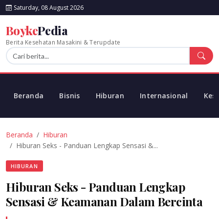
Saturday, 08 August 2026
Boyke
Pedia
Berita Kesehatan Masakini & Terupdate
Beranda
Bisnis
Hiburan
Internasional
Kes
Beranda
Hiburan
Hiburan Seks - Panduan Lengkap Sensasi &...
HIBURAN
Hiburan Seks - Panduan Lengkap
Sensasi & Keamanan Dalam Bercinta