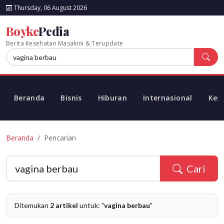
Thursday, 06 August 2026
Boyke
Pedia
Berita Kesehatan Masakini & Terupdate
Beranda
Bisnis
Hiburan
Internasional
Kes
Beranda
Pencarian
Cari
Ditemukan
2 artikel
untuk: "
vagina berbau
"