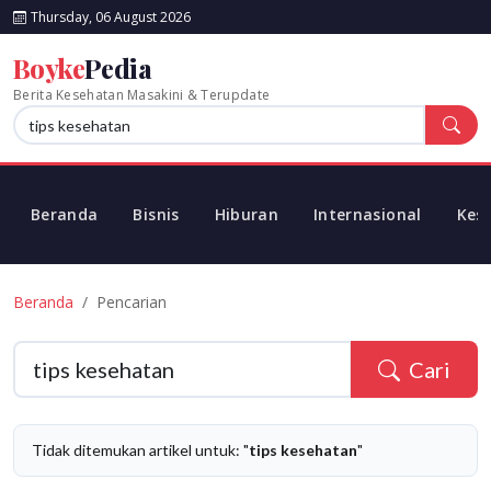
Thursday, 06 August 2026
Boyke
Pedia
Berita Kesehatan Masakini & Terupdate
Beranda
Bisnis
Hiburan
Internasional
Kes
Beranda
Pencarian
Cari
Tidak ditemukan artikel untuk: "
tips kesehatan
"