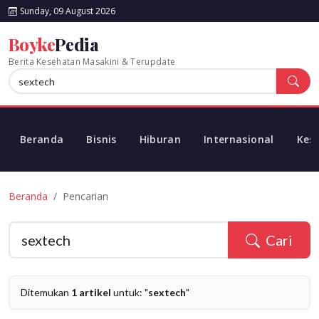
Sunday, 09 August 2026
Boyke
Pedia
Berita Kesehatan Masakini & Terupdate
Beranda
Bisnis
Hiburan
Internasional
Kes
Beranda
Pencarian
Cari
Ditemukan
1 artikel
untuk: "
sextech
"