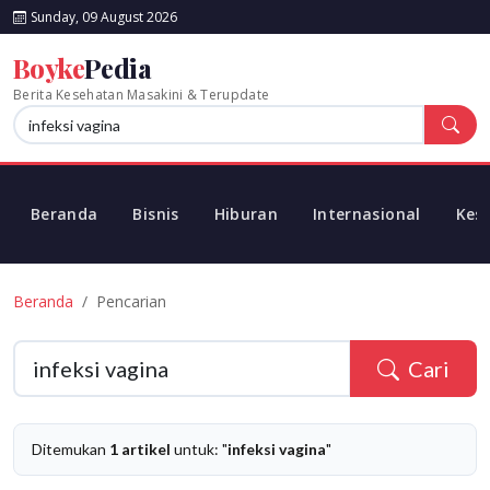
Sunday, 09 August 2026
Boyke
Pedia
Berita Kesehatan Masakini & Terupdate
Beranda
Bisnis
Hiburan
Internasional
Kes
Beranda
Pencarian
Cari
Ditemukan
1 artikel
untuk: "
infeksi vagina
"