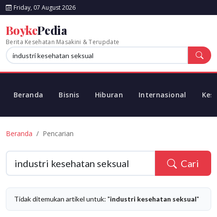
Friday, 07 August 2026
Boyke
Pedia
Berita Kesehatan Masakini & Terupdate
Beranda
Bisnis
Hiburan
Internasional
Kes
Beranda
Pencarian
Cari
Tidak ditemukan artikel untuk: "
industri kesehatan seksual
"