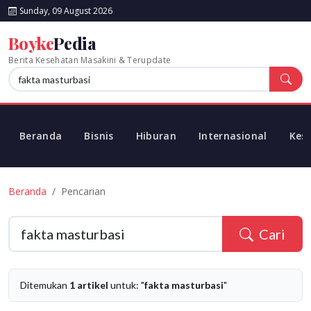
Sunday, 09 August 2026
Boyke
Pedia
Berita Kesehatan Masakini & Terupdate
Beranda
Bisnis
Hiburan
Internasional
Kes
Beranda
Pencarian
Cari
Ditemukan
1 artikel
untuk: "
fakta masturbasi
"