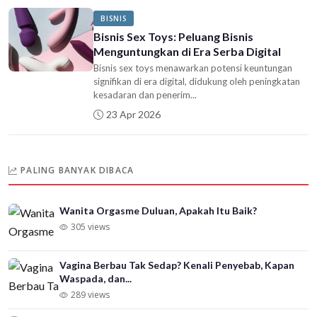
BISNIS
Bisnis Sex Toys: Peluang Bisnis
Menguntungkan di Era Serba Digital
Bisnis sex toys menawarkan potensi keuntungan
signifikan di era digital, didukung oleh peningkatan
kesadaran dan penerim...
23 Apr 2026
PALING BANYAK DIBACA
Wanita Orgasme Duluan, Apakah Itu Baik?
305 views
Vagina Berbau Tak Sedap? Kenali Penyebab, Kapan
Waspada, dan...
289 views