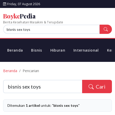
Friday, 07 August 2026
Boyke
Pedia
Berita Kesehatan Masakini & Terupdate
Beranda
Bisnis
Hiburan
Internasional
Kes
Beranda
Pencarian
Cari
Ditemukan
1 artikel
untuk: "
bisnis sex toys
"