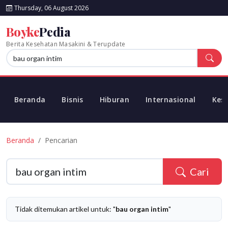
Thursday, 06 August 2026
Boyke
Pedia
Berita Kesehatan Masakini & Terupdate
Beranda
Bisnis
Hiburan
Internasional
Kes
Beranda
Pencarian
Cari
Tidak ditemukan artikel untuk: "
bau organ intim
"