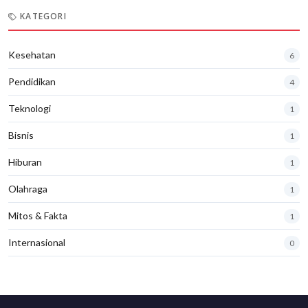
KATEGORI
Kesehatan
6
Pendidikan
4
Teknologi
1
Bisnis
1
Hiburan
1
Olahraga
1
Mitos & Fakta
1
Internasional
0